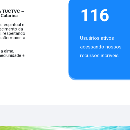
116
a
TUCTVC –
Catarina
.
 espiritual e
ecimento da
, respeitando
ssão maior: a
Usuários ativos
acessando nossos
a alma,
recursos incríveis
ediunidade e